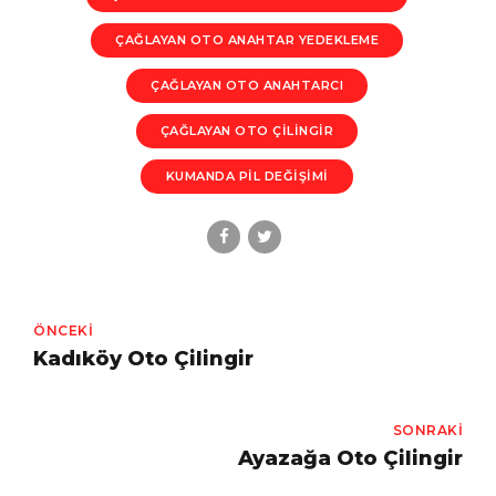
ÇAĞLAYAN OTO ANAHTAR YEDEKLEME
ÇAĞLAYAN OTO ANAHTARCI
ÇAĞLAYAN OTO ÇILINGIR
KUMANDA PIL DEĞIŞIMI
ÖNCEKI
Kadıköy Oto Çilingir
SONRAKI
Ayazağa Oto Çilingir